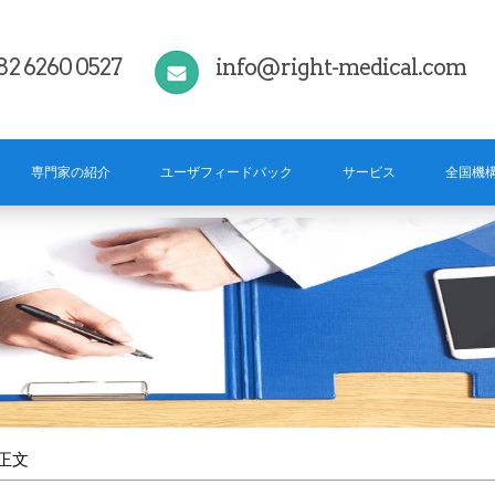
82 6260 0527
info@right-medical.com
専門家の紹介
ユーザフィードバック
サービス
全国機
 正文