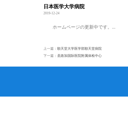
日本医学大学病院
2019-12-24
ホームページの更新中です。...
上一篇：
順天堂大学医学部順天堂病院
下一篇：
圣路加国际医院附属体检中心