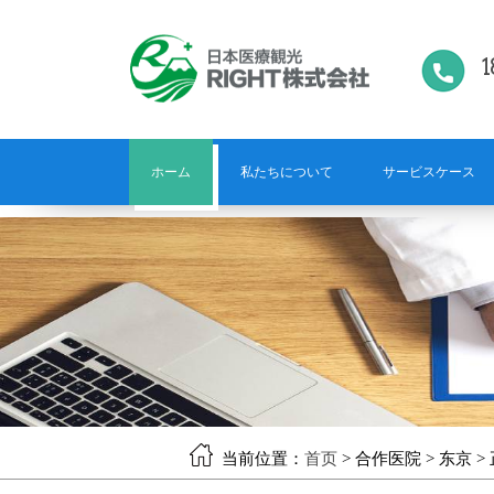
1
ホーム
私たちについて
サービスケース
当前位置：
首页
> 合作医院 > 东京 >