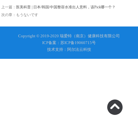
上一篇：
医美科普 | 日本/韩国/中国整容水准出人意料，该Pick哪一个？
次の章：もうないです
Copyright © 2019-2020 瑞爱特（南京）健康科技有限公司
ICP备案：苏ICP备19060715号
技术支持：阿尔法云科技