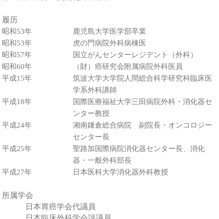
履历
昭和53年
鹿児島大学医学部卒業
昭和53年
虎の門病院外科病棟医
昭和57年
国立がんセンターレジデント（外科）
昭和60年
（財）癌研究会附属病院外科医員
平成15年
筑波大学大学院人間総合科学研究科臨床医
学系外科講師
平成18年
国際医療福祉大学三田病院外科
・
消化器セ
ンター教授
平成24年
湘南鎌倉総合病院 副院長
・
オンコロジー
センター長
平成25年
聖路加国際病院消化器センター長、消化
器
・
一般外科部長
平成27年
日本医科大学消化器外科教授
所属学会
日本胃癌学会代議員
日本臨床外科学会評議員